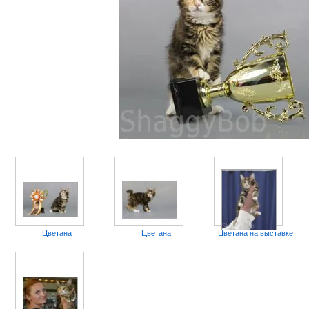
Цветана
Цветана
Цветана на выставке