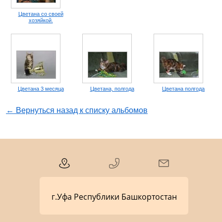
Цветана со своей
хозяйкой.
Цветана 3 месяца
Цветана, полгода
Цветана полгода
← Вернуться назад к списку альбомов
г.Уфа Республики Башкортостан