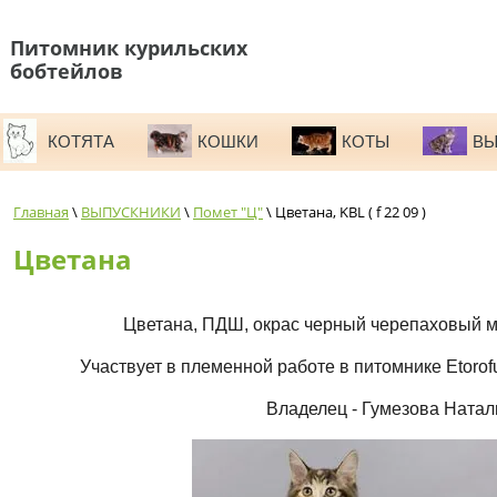
Питомник курильских
бобтейлов
КОТЯТА
КОШКИ
КОТЫ
ВЫ
Главная
\
ВЫПУСКНИКИ
\
Помет "Ц"
\ Цветана, KBL ( f 22 09 )
Цветана
Цветана, ПДШ, окрас черный черепаховый 
Участвует в племенной работе в питомнике Etorof
Владелец - Гумезова Натал